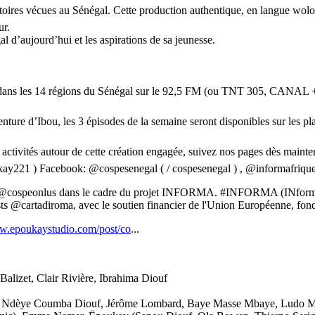
igratoires vécues au Sénégal. Cette production authentique, en langue wol
ur.
d’aujourd’hui et les aspirations de sa jeunesse.
), dans les 14 régions du Sénégal sur le 92,5 FM (ou TNT 305, CANAL + 
ture d’Ibou, les 3 épisodes de la semaine seront disponibles sur les pla
s activités autour de cette création engagée, suivez nos pages dès mainte
kay221 ) Facebook: @cospesenegal ( / cospesenegal ) , @informafrique
e @cospeonlus dans le cadre du projet INFORMA. #INFORMA (INformat
@cartadiroma, avec le soutien financier de l'Union Européenne, fond
ww.epoukaystudio.com/post/co
...
 Balizet, Clair Rivière, Ibrahima Diouf
oup, Ndèye Coumba Diouf, Jérôme Lombard, Baye Masse Mbaye, Ludo M