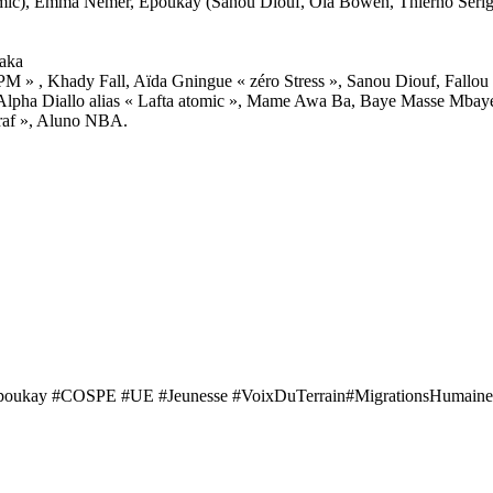
omic), Emma Nemer, Ëpoukay (Sanou Diouf, Ola Bowen, Thierno Serig
 aka
PM » , Khady Fall, Aïda Gningue « zéro Stress », Sanou Diouf, Fallou
 Alpha Diallo alias « Lafta atomic », Mame Awa Ba, Baye Masse Mb
af », Aluno NBA.
poukay #COSPE #UE #Jeunesse #VoixDuTerrain#MigrationsHumaines #