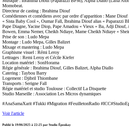
Musique : Ibrahima Diouf (Paparazzi BPM), Alpha Diallo (Lafta At
Momobeat.
Directeur de casting : Ibrahima Diouf
Comédiennes et comédiens avec par ordre d’apparition : Mane Diouf
« Sista Baby Cool », Oumar Fall, Ibrahima Diouf alias « Paparazzi B
Pape Diagne, Yacine Diop, Pape Amadou « Vieux » Ba, Adji Diouf,
Bowen, Emma Nemer, Cheikh Ndiaye, Mame Cheikh Ndiaye « Sheir
Prise de son : Ludo Mepa
Montage : Ludo Mepa, Gilles Balizet
Mixage et mastering : Ludo Mepa
Graphisme visuel : Rémi Leroy
Lettrages : Remi Leroy et Cécile Kiefer
Location matériel : SonHorama
Régie générale : Ibrahima Diouf, Gilles Balizet, Alpha Diallo
Catering : Taybou Barry
Logement : Djibril Thiombane
Transports : Serigne Fall
Régie matériel et studio Toulouse : Collectif La Disquette
Studio Marseille : Association Les Micros dynamiques
#AnaSamaXarit #Tukki #Migration #FeuilletonRadio #ICC#StudioE
Voir l'article
Publié le
19/06/2025 à 22:25
par
Studio Ëpoukay