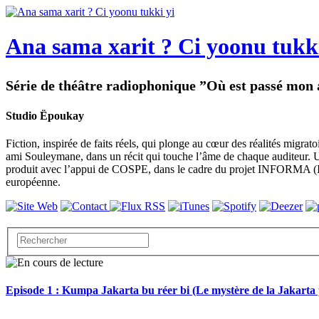
Ana sama xarit ? Ci yoonu tukki
Série de théâtre radiophonique ”Où est passé mon a
Studio Ëpoukay
Fiction, inspirée de faits réels, qui plonge au cœur des réalités migra
ami Souleymane, dans un récit qui touche l’âme de chaque auditeur. Un
produit avec l’appui de COSPE, dans le cadre du projet INFORMA (Inf
européenne.
Episode 1 : Kumpa Jakarta bu réer bi (Le mystère de la Jakarta