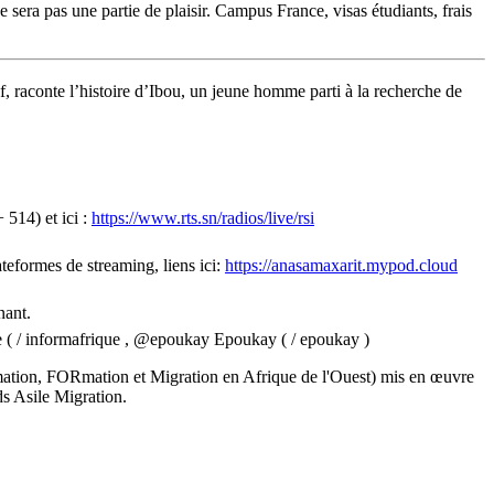
era pas une partie de plaisir. Campus France, visas étudiants, frais
of, raconte l’histoire d’Ibou, un jeune homme parti à la recherche de
514) et ici :
https://www.rts.sn/radios/live/rsi
teformes de streaming, liens ici:
https://anasamaxarit.mypod.cloud
nant.
 ( / informafrique , @epoukay Epoukay ( / epoukay )
ion, FORmation et Migration en Afrique de l'Ouest) mis en œuvre
s Asile Migration.