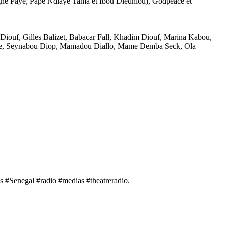
ne Paye, Pape Ndiaye Tama et Ibou Diedhiou), Godpeace et
 Diouf, Gilles Balizet, Babacar Fall, Khadim Diouf, Marina Kabou,
aye, Seynabou Diop, Mamadou Diallo, Mame Demba Seck, Ola
Senegal #radio #medias #theatreradio.