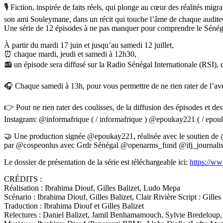
🎙️ Fiction, inspirée de faits réels, qui plonge au cœur des réalités m
son ami Souleymane, dans un récit qui touche l’âme de chaque audite
Une série de 12 épisodes à ne pas manquer pour comprendre le Sénégal 
À partir du mardi 17 juin et jusqu’au samedi 12 juillet,
⏰️ chaque mardi, jeudi et samedi à 12h30,
📻 un épisode sera diffusé sur la Radio Sénégal Internationale (RSI
🎧 Chaque samedi à 13h, pour vous permettre de ne rien rater de l’aven
👉 Pour ne rien rater des coulisses, de la diffusion des épisodes et de
Instagram: @informafrique ( / informafrique ) @epoukay221 ( / epou
🤝 Une production signée @epoukay221, réalisée avec le soutien d
par @cospeonlus avec Grdr Sénégal @openarms_fund @ifj_journalists 
Le dossier de présentation de la série est téléchargeable ici:
https://w
CRÉDITS :
Réalisation : Ibrahima Diouf, Gilles Balizet, Ludo Mepa
Scénario : Ibrahima Diouf, Gilles Balizet, Clair Rivière Script : Gilles
Traduction : Ibrahima Diouf et Gilles Balizet
Relectures : Daniel Balizet, Jamil Benhamamouch, Sylvie Bredel