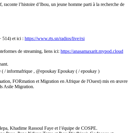
of, raconte l’histoire d’Ibou, un jeune homme parti à la recherche de
514) et ici :
https://www.rts.sn/radios/live/rsi
teformes de streaming, liens ici:
https://anasamaxarit.mypod.cloud
nant.
 ( / informafrique , @epoukay Epoukay ( / epoukay )
ion, FORmation et Migration en Afrique de l'Ouest) mis en œuvre
s Asile Migration.
epa, Khadime Rassoul Faye et l’équipe de COSPE.