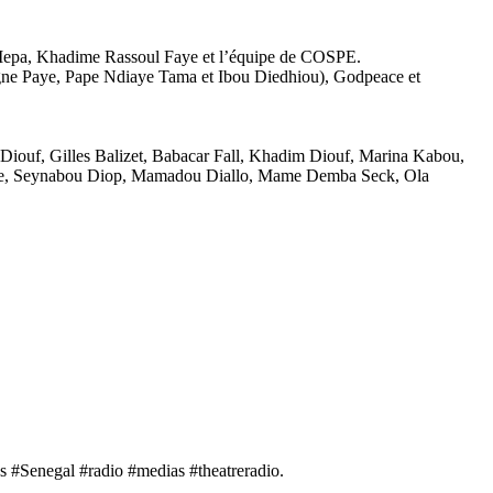
epa, Khadime Rassoul Faye et l’équipe de COSPE.
ne Paye, Pape Ndiaye Tama et Ibou Diedhiou), Godpeace et
 Diouf, Gilles Balizet, Babacar Fall, Khadim Diouf, Marina Kabou,
aye, Seynabou Diop, Mamadou Diallo, Mame Demba Seck, Ola
Senegal #radio #medias #theatreradio.