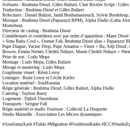
Scénario : Ibrahima Diouf, Gilles Balizet, Clair Rivière Script : Gilles
Traduction : Ibrahima Diouf et Gilles Balizet
Relectures : Daniel Balizet, Jamil Benhamamouch, Sylvie Bredel
Musique : Ibrahima Diouf (Paparazzi BPM), Alpha Diallo (Lafta At
Momobeat.
Directeur de casting : Ibrahima Diouf
Comédiennes et comédiens avec par ordre d’apparition : Mane Diouf
« Sista Baby Cool », Oumar Fall, Ibrahima Diouf alias « Paparazzi B
Pape Diagne, Yacine Diop, Pape Amadou « Vieux » Ba, Adji Diouf,
Bowen, Emma Nemer, Cheikh Ndiaye, Mame Cheikh Ndiaye « Sheir
Prise de son : Ludo Mepa
Montage : Ludo Mepa, Gilles Balizet
Mixage et mastering : Ludo Mepa
Graphisme visuel : Rémi Leroy
Lettrages : Remi Leroy et Cécile Kiefer
Location matériel : SonHorama
Régie générale : Ibrahima Diouf, Gilles Balizet, Alpha Diallo
Catering : Taybou Barry
Logement : Djibril Thiombane
Transports : Serigne Fall
Régie matériel et studio Toulouse : Collectif La Disquette
Studio Marseille : Association Les Micros dynamiques
#AnaSamaXarit #Tukki #Migration #FeuilletonRadio #ICC#StudioE