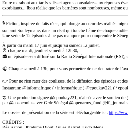
Entre marabout aux tarifs salés et agents consulaires aux réponses év
exorbitants... Ibou réalise que les barrières sont nombreuses, même q
🎙️ Fiction, inspirée de faits réels, qui plonge au cœur des réalités m
son ami Souleymane, dans un récit qui touche l’âme de chaque audite
Une série de 12 épisodes à ne pas manquer pour comprendre le Sénégal 
À partir du mardi 17 juin et jusqu’au samedi 12 juillet,
⏰️ chaque mardi, jeudi et samedi à 12h30,
📻 un épisode sera diffusé sur la Radio Sénégal Internationale (RSI
🎧 Chaque samedi à 13h, pour vous permettre de ne rien rater de l’aven
👉 Pour ne rien rater des coulisses, de la diffusion des épisodes et de
Instagram: @informafrique ( / informafrique ) @epoukay221 ( / epou
🤝 Une production signée @epoukay221, réalisée avec le soutien d
par @cospeonlus avec Grdr Sénégal @openarms_fund @ifj_journalists 
Le dossier de présentation de la série est téléchargeable ici:
https://w
CRÉDITS :
Réalisation : Ibrahima Diouf, Gilles Balizet, Ludo Mepa