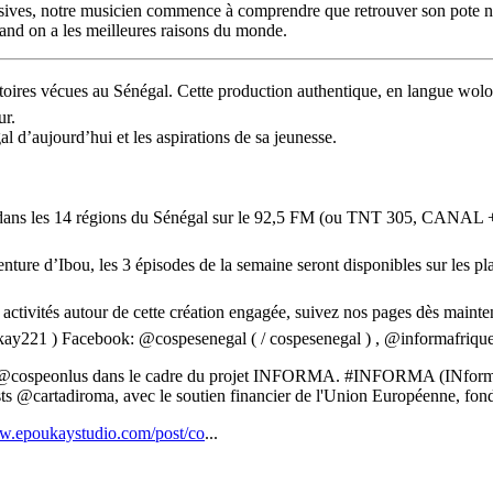
asives, notre musicien commence à comprendre que retrouver son pote ne s
uand on a les meilleures raisons du monde.
igratoires vécues au Sénégal. Cette production authentique, en langue wol
ur.
d’aujourd’hui et les aspirations de sa jeunesse.
), dans les 14 régions du Sénégal sur le 92,5 FM (ou TNT 305, CANAL + 
ture d’Ibou, les 3 épisodes de la semaine seront disponibles sur les pla
s activités autour de cette création engagée, suivez nos pages dès mainte
kay221 ) Facebook: @cospesenegal ( / cospesenegal ) , @informafrique
e @cospeonlus dans le cadre du projet INFORMA. #INFORMA (INformat
@cartadiroma, avec le soutien financier de l'Union Européenne, fond
ww.epoukaystudio.com/post/co
...