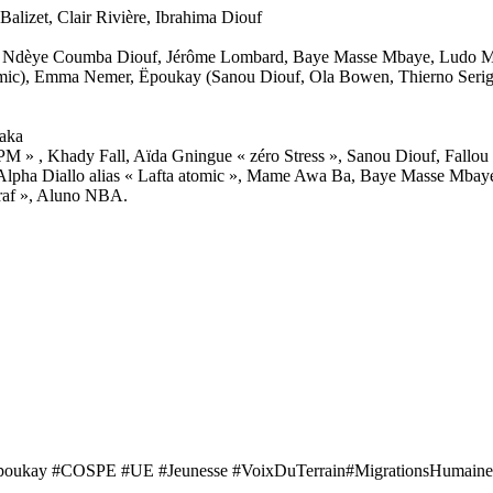
 Balizet, Clair Rivière, Ibrahima Diouf
oup, Ndèye Coumba Diouf, Jérôme Lombard, Baye Masse Mbaye, Ludo M
omic), Emma Nemer, Ëpoukay (Sanou Diouf, Ola Bowen, Thierno Serig
 aka
PM » , Khady Fall, Aïda Gningue « zéro Stress », Sanou Diouf, Fallou
 Alpha Diallo alias « Lafta atomic », Mame Awa Ba, Baye Masse Mb
af », Aluno NBA.
poukay #COSPE #UE #Jeunesse #VoixDuTerrain#MigrationsHumaines #